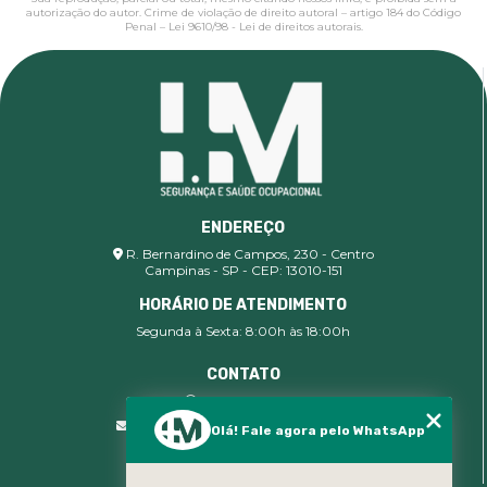
autorização do autor. Crime de violação de direito autoral – artigo 184 do Código
Penal –
Lei 9610/98 - Lei de direitos autorais
.
ENDEREÇO
R. Bernardino de Campos, 230 - Centro
Campinas - SP - CEP: 13010-151
HORÁRIO DE ATENDIMENTO
Segunda à Sexta: 8:00h às 18:00h
CONTATO
(19) 99400-9142
comercial@imsegocupacional.com.br
Olá! Fale agora pelo WhatsApp