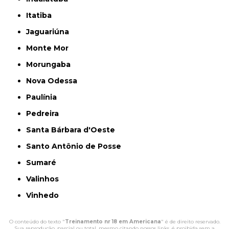
Itatiba
Jaguariúna
Monte Mor
Morungaba
Nova Odessa
Paulínia
Pedreira
Santa Bárbara d'Oeste
Santo Antônio de Posse
Sumaré
Valinhos
Vinhedo
O conteúdo do texto "
Treinamento nr 18 em Americana
" é de direito reservado.
Sua reprodução, parcial ou total, mesmo citando nossos links, é proibida sem a