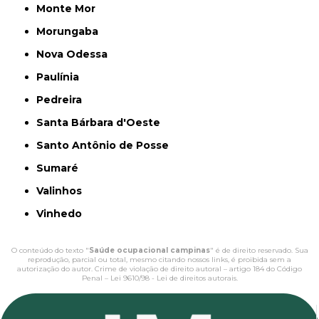
Monte Mor
Morungaba
Nova Odessa
Paulínia
Pedreira
Santa Bárbara d'Oeste
Santo Antônio de Posse
Sumaré
Valinhos
Vinhedo
O conteúdo do texto "
Saúde ocupacional campinas
" é de direito reservado. Sua
reprodução, parcial ou total, mesmo citando nossos links, é proibida sem a
autorização do autor. Crime de violação de direito autoral – artigo 184 do Código
Penal –
Lei 9610/98 - Lei de direitos autorais
.