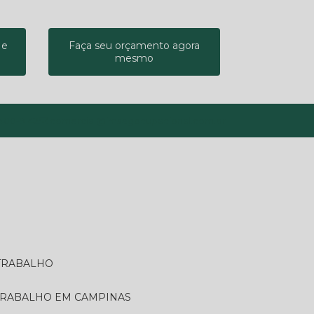
 e
Faça seu orçamento agora
mesmo
9400-9142
comercial@imsegocupacional.com.br
 TRABALHO
 TRABALHO EM CAMPINAS