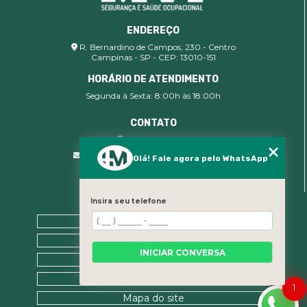
ENDEREÇO
R. Bernardino de Campos, 230 - Centro
Campinas - SP - CEP: 13010-151
HORÁRIO DE ATENDIMENTO
Segunda à Sexta: 8:00h às 18:00h
CONTATO
(19) 99400-9142
comercial@imsegocupacional.com.br
Olá! Fale agora pelo WhatsApp
Insira seu telefone
MENU
Home
Sobre nós
INICIAR CONVERSA
Contato
Categorias
1
Mapa do site