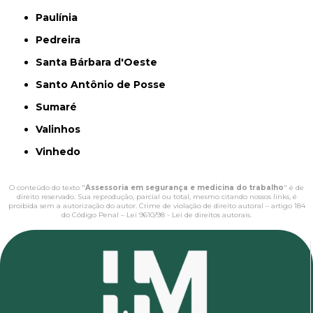
Paulínia
Pedreira
Santa Bárbara d'Oeste
Santo Antônio de Posse
Sumaré
Valinhos
Vinhedo
O conteúdo do texto "
Assessoria em segurança e medicina do trabalho
" é de
direito reservado. Sua reprodução, parcial ou total, mesmo citando nossos links, é
proibida sem a autorização do autor. Crime de violação de direito autoral – artigo 184
do Código Penal –
Lei 9610/98 - Lei de direitos autorais
.