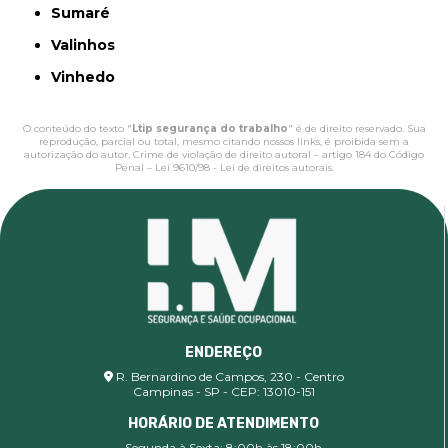
Sumaré
Valinhos
Vinhedo
O conteúdo do texto "
Ltip segurança do trabalho
" é de direito reservado. Sua
reprodução, parcial ou total, mesmo citando nossos links, é proibida sem a
autorização do autor. Crime de violação de direito autoral – artigo 184 do Código
Penal –
Lei 9610/98 - Lei de direitos autorais
.
ENDEREÇO
R. Bernardino de Campos, 230 - Centro
Campinas - SP - CEP: 13010-151
HORÁRIO DE ATENDIMENTO
Segunda à Sexta: 8:00h às 18:00h