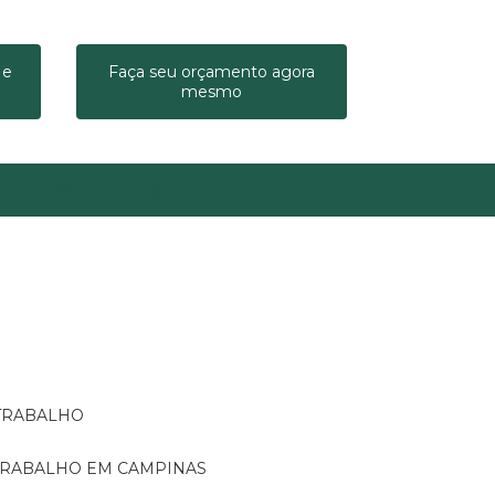
 e
Faça seu orçamento agora
mesmo
9400-9142
comercial@imsegocupacional.com.br
 TRABALHO
 TRABALHO EM CAMPINAS