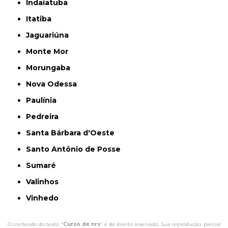
Indaiatuba
Itatiba
Jaguariúna
Monte Mor
Morungaba
Nova Odessa
Paulínia
Pedreira
Santa Bárbara d'Oeste
Santo Antônio de Posse
Sumaré
Valinhos
Vinhedo
O conteúdo do texto "
Curso de nrs
" é de direito reservado. Sua reprodução, parcial