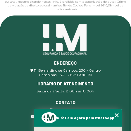
ou total, mesmo citando nossos links, é proibida sem a autorização do autor. Crime
de violação de direito autoral – artigo 184 do Código Penal –
Lei 9610/98 - Lei de
direitos autorais
.
ENDEREÇO
R. Bernardino de Campos, 230 - Centro
Campinas - SP - CEP: 13010-151
HORÁRIO DE ATENDIMENTO
Segunda à Sexta: 8:00h às 18:00h
CONTATO
(19) 99400-9142
comercial@imsegocupacional.com.br
Olá! Fale agora pelo WhatsApp