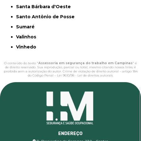
Santa Bárbara d'Oeste
Santo Antônio de Posse
Sumaré
Valinhos
Vinhedo
O conteúdo do texto "
Assessoria em segurança do trabalho em Campinas
" é
de direito reservado. Sua reprodução, parcial ou total, mesmo citando nossos links, é
proibida sem a autorização do autor. Crime de violação de direito autoral – artigo 184
do Código Penal –
Lei 9610/98 - Lei de direitos autorais
.
ENDEREÇO