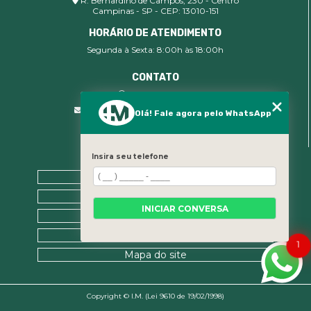
R. Bernardino de Campos, 230 - Centro
Campinas - SP - CEP: 13010-151
HORÁRIO DE ATENDIMENTO
Segunda à Sexta: 8:00h às 18:00h
CONTATO
(19) 99400-9142
comercial@imsegocupacional.com.br
Olá! Fale agora pelo WhatsApp
Insira seu telefone
MENU
Home
Sobre nós
INICIAR CONVERSA
Contato
Categorias
1
Mapa do site
Copyright © I.M. (Lei 9610 de 19/02/1998)