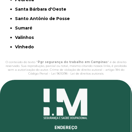
Santa Bárbara d'Oeste
Santo Antônio de Posse
Sumaré
Valinhos
Vinhedo
O conteúdo do texto "
Pgr segurança do trabalho em Campinas
" é de direito
reservado. Sua reprodução, parcial ou total, mesmo citando nossos links, é proibida
sem a autorização do autor. Crime de violação de direito autoral – artigo 184 do
Código Penal –
Lei 9610/98 - Lei de direitos autorais
.
ENDEREÇO