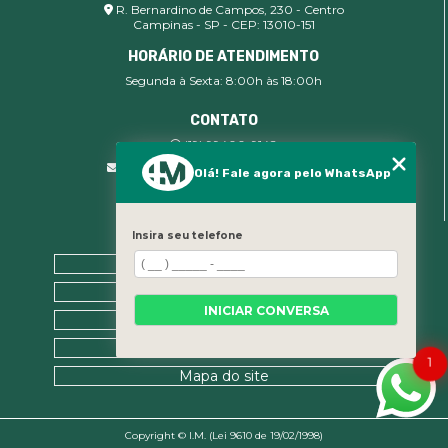
R. Bernardino de Campos, 230 - Centro
Campinas - SP - CEP: 13010-151
HORÁRIO DE ATENDIMENTO
Segunda à Sexta: 8:00h às 18:00h
CONTATO
(19) 99400-9142
comercial@imsegocupacional.com.br
Olá! Fale agora pelo WhatsApp
Insira seu telefone
MENU
Home
Sobre nós
INICIAR CONVERSA
Contato
Categorias
1
Mapa do site
Copyright © I.M. (Lei 9610 de 19/02/1998)