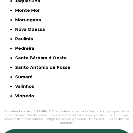
Jaguariúna
Monte Mor
Morungaba
Nova Odessa
Paulínia
Pedreira
Santa Bárbara d'Oeste
Santo Antônio de Posse
Sumaré
Valinhos
Vinhedo
O conteúdo do texto "
Laudo ltip
" é de direito reservado. Sua reprodução, parcial ou
total, mesmo citando nossos links, é proibida sem a autorização do autor. Crime de
violação de direito autoral – artigo 184 do Código Penal –
Lei 9610/98 - Lei de direitos
autorais
.