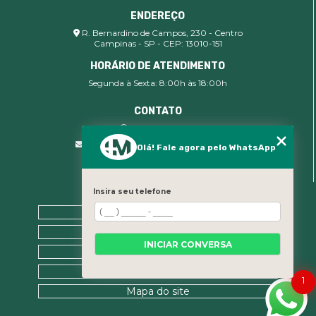
ENDEREÇO
R. Bernardino de Campos, 230 - Centro
Campinas - SP - CEP: 13010-151
HORÁRIO DE ATENDIMENTO
Segunda à Sexta: 8:00h às 18:00h
CONTATO
(19) 99400-9142
comercial@imsegocupacional.com.br
Olá! Fale agora pelo WhatsApp
Insira seu telefone
MENU
Home
Sobre nós
INICIAR CONVERSA
Contato
Categorias
1
Mapa do site