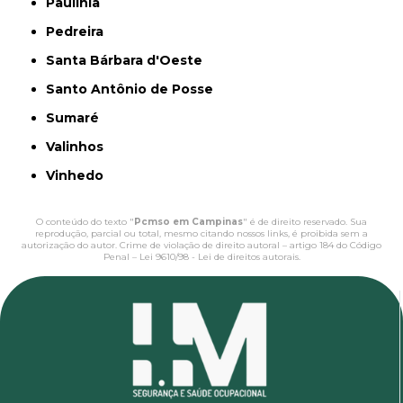
Paulínia
Pedreira
Santa Bárbara d'Oeste
Santo Antônio de Posse
Sumaré
Valinhos
Vinhedo
O conteúdo do texto "
Pcmso em Campinas
" é de direito reservado. Sua
reprodução, parcial ou total, mesmo citando nossos links, é proibida sem a
autorização do autor. Crime de violação de direito autoral – artigo 184 do Código
Penal –
Lei 9610/98 - Lei de direitos autorais
.