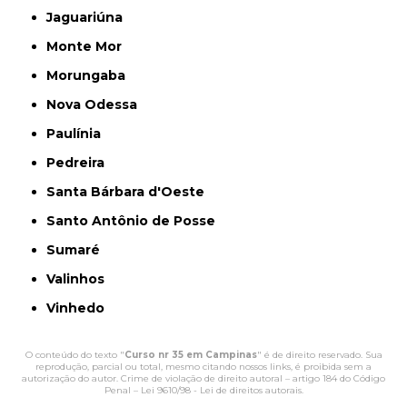
Jaguariúna
Monte Mor
Morungaba
Nova Odessa
Paulínia
Pedreira
Santa Bárbara d'Oeste
Santo Antônio de Posse
Sumaré
Valinhos
Vinhedo
O conteúdo do texto "
Curso nr 35 em Campinas
" é de direito reservado. Sua
reprodução, parcial ou total, mesmo citando nossos links, é proibida sem a
autorização do autor. Crime de violação de direito autoral – artigo 184 do Código
Penal –
Lei 9610/98 - Lei de direitos autorais
.