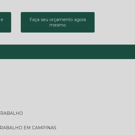
 e
Faça seu orçamento agora
mesmo
9400-9142
comercial@imsegocupacional.com.br
 TRABALHO
 TRABALHO EM CAMPINAS