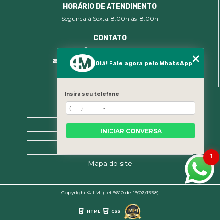
HORÁRIO DE ATENDIMENTO
Segunda à Sexta: 8:00h às 18:00h
CONTATO
(19) 99400-9142
comercial@imsegocupacional.com.br
Olá! Fale agora pelo WhatsApp
Insira seu telefone
MENU
Home
Sobre nós
INICIAR CONVERSA
Contato
Categorias
1
Mapa do site
Copyright © I.M. (Lei 9610 de 19/02/1998)
HTML
CSS