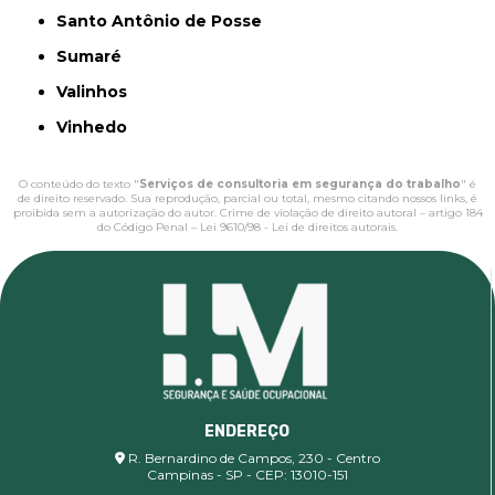
Santo Antônio de Posse
Sumaré
Valinhos
Vinhedo
O conteúdo do texto "
Serviços de consultoria em segurança do trabalho
" é
de direito reservado. Sua reprodução, parcial ou total, mesmo citando nossos links, é
proibida sem a autorização do autor. Crime de violação de direito autoral – artigo 184
do Código Penal –
Lei 9610/98 - Lei de direitos autorais
.
ENDEREÇO
R. Bernardino de Campos, 230 - Centro
Campinas - SP - CEP: 13010-151