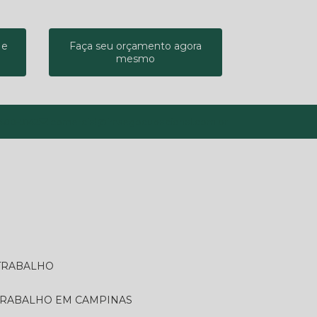
 e
Faça seu orçamento agora
mesmo
9400-9142
comercial@imsegocupacional.com.br
 TRABALHO
 TRABALHO EM CAMPINAS