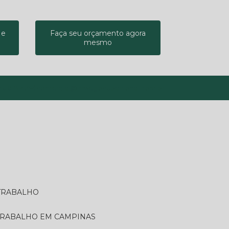
 e
Faça seu orçamento agora
mesmo
9400-9142
comercial@imsegocupacional.com.br
 TRABALHO
 TRABALHO EM CAMPINAS